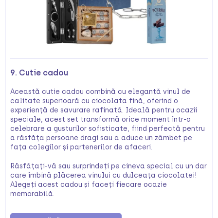
9. Cutie cadou
Această cutie cadou combină cu eleganță vinul de
calitate superioară cu ciocolata fină, oferind o
experiență de savurare rafinată. Ideală pentru ocazii
speciale, acest set transformă orice moment într-o
celebrare a gusturilor sofisticate, fiind perfectă pentru
a răsfăța persoane dragi sau a aduce un zâmbet pe
fața colegilor și partenerilor de afaceri.
Răsfățați-vă sau surprindeți pe cineva special cu un dar
care îmbină plăcerea vinului cu dulceața ciocolatei!
Alegeți acest cadou și faceți fiecare ocazie
memorabilă.