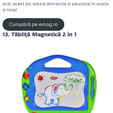
acă, acest joc aduce distracție și educație în acela
și timp!
Cumpără pe emag.ro
13. Tăbliță Magnetică 2 în 1