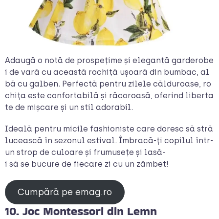
Adaugă o notă de prospețime și eleganță garderobe
i de vară cu această rochiță ușoară din bumbac, al
bă cu galben. Perfectă pentru zilele călduroase, ro
chița este confortabilă și răcoroasă, oferind liberta
te de mișcare și un stil adorabil.
Ideală pentru micile fashioniste care doresc să stră
lucească în sezonul estival. Îmbracă-ți copilul într-
un strop de culoare și frumusețe și lasă-
i să se bucure de fiecare zi cu un zâmbet!
Cumpără pe emag.ro
10. Joc Montessori din Lemn