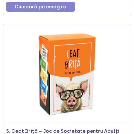
Cumpără pe emag.ro
5. Ceat Briță – Joc de Societate pentru Adulți