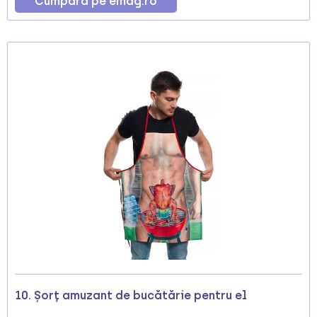
Cumpără pe emag.ro
10. Șorț amuzant de bucătărie pentru el