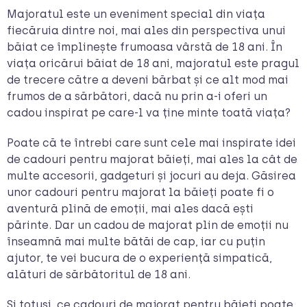
Majoratul este un eveniment special din viața
fiecăruia dintre noi, mai ales din perspectiva unui
băiat ce împlinește frumoasa vârstă de 18 ani. În
viața oricărui băiat de 18 ani, majoratul este pragul
de trecere către a deveni bărbat și ce alt mod mai
frumos de a sărbători, dacă nu prin a-i oferi un
cadou inspirat pe care-l va ține minte toată viața?
Poate că te întrebi care sunt cele mai inspirate idei
de cadouri pentru majorat băieți, mai ales la cât de
multe accesorii, gadgeturi și jocuri au deja. Găsirea
unor cadouri pentru majorat la băieți poate fi o
aventură plină de emoții, mai ales dacă ești
părinte. Dar un cadou de majorat plin de emoții nu
înseamnă mai multe bătăi de cap, iar cu puțin
ajutor, te vei bucura de o experiență simpatică,
alături de sărbătoritul de 18 ani.
Și totuși, ce cadouri de majorat pentru băieți poate