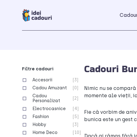
Cadour
Cadouri Bu
Filtre cadouri
Accesorii
[3]
Cadou Amuzant
[0]
Nimic nu se compară c
momente ale vieții, i
Cadou
[2]
Personalizat
Electrocasnice
[4]
Fie că vorbim de aniv
Fashion
[5]
bunica este un gest
Hobby
[3]
Home Deco
[10]
Dacă ai rămas fără i