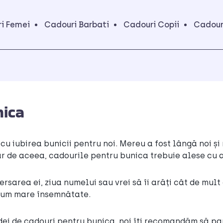
i Femei
Cadouri Barbati
Cadouri Copii
Cadour
nica
u iubirea bunicii pentru noi. Mereu a fost lângă noi și n
ar de aceea, cadourile pentru bunica trebuie alese cu at
ersarea ei, ziua numelui sau vrei să îi arăți cât de mul
 cum mare însemnătate.
dei de cadouri pentru bunica, noi îți recomandăm să pa