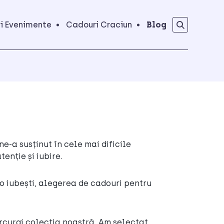
i Evenimente
Cadouri Craciun
Blog
e-a susținut în cele mai dificile
enție și iubire.
t o iubești, alegerea de cadouri pentru
rcurgi colecția noastră. Am selectat