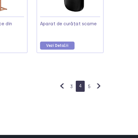
ce din
Aparat de curățat scame
Vezi Detalii
4
3
5