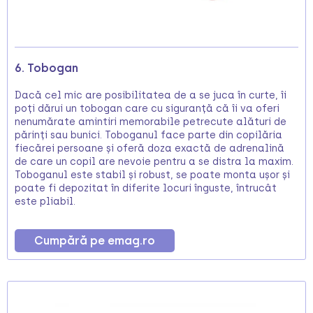
6. Tobogan
Dacă cel mic are posibilitatea de a se juca în curte, îi
poți dărui un tobogan care cu siguranță că îi va oferi
nenumărate amintiri memorabile petrecute alături de
părinți sau bunici. Toboganul face parte din copilăria
fiecărei persoane și oferă doza exactă de adrenalină
de care un copil are nevoie pentru a se distra la maxim.
Toboganul este stabil și robust, se poate monta ușor și
poate fi depozitat în diferite locuri înguste, întrucât
este pliabil.
Cumpără pe emag.ro