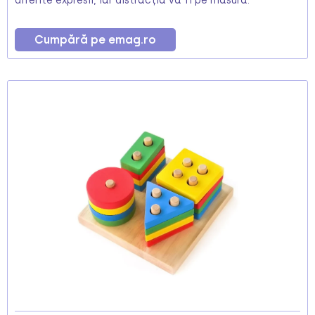
diferite expresii, iar distracția va fi pe măsură.
Cumpără pe emag.ro