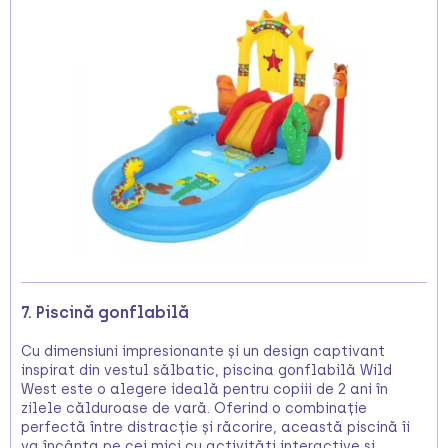
7. Piscină gonflabilă
Cu dimensiuni impresionante și un design captivant
inspirat din vestul sălbatic, piscina gonflabilă Wild
West este o alegere ideală pentru copiii de 2 ani în
zilele călduroase de vară. Oferind o combinație
perfectă între distracție și răcorire, această piscină îi
va încânta pe cei mici cu activități interactive și