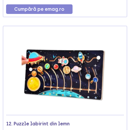
Cumpără pe emag.ro
12. Puzzle labirint din lemn