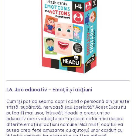
16. Joc educativ – Emoții și acțiuni
Cum își pot da seama copiii când o persoană din jur este
tristă, supărată, nervoasă sau speriată? Acest lucru nu
putea fi mai ușor, întrucât Headu a creat un joc
educativ care vorbește pe înțelesul celor mici despre
diferite emoții și acțiuni comune. Mai mult, copilul va
putea crea fețe amuzante cu ajutorul unor carduri cu