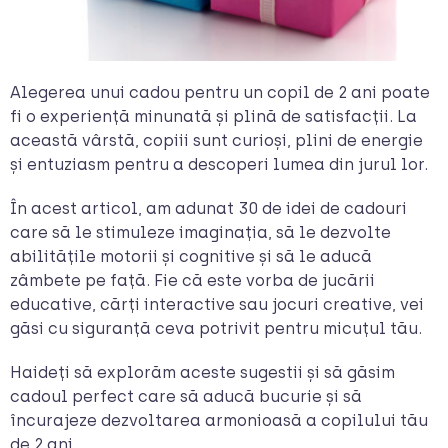
Alegerea unui cadou pentru un copil de 2 ani poate
fi o experiență minunată și plină de satisfacții. La
această vârstă, copiii sunt curioși, plini de energie
și entuziasm pentru a descoperi lumea din jurul lor.
În acest articol, am adunat 30 de idei de cadouri
care să le stimuleze imaginația, să le dezvolte
abilitățile motorii și cognitive și să le aducă
zâmbete pe față. Fie că este vorba de jucării
educative, cărți interactive sau jocuri creative, vei
găsi cu siguranță ceva potrivit pentru micuțul tău.
Haideți să explorăm aceste sugestii și să găsim
cadoul perfect care să aducă bucurie și să
încurajeze dezvoltarea armonioasă a copilului tău
de 2 ani.