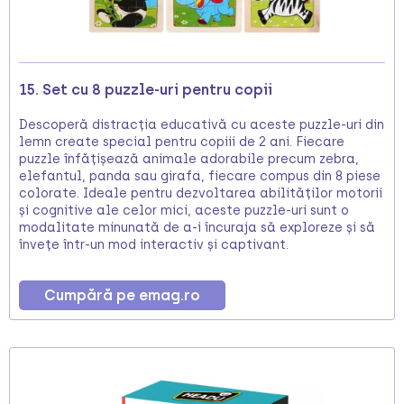
15. Set cu 8 puzzle-uri pentru copii
Descoperă distracția educativă cu aceste puzzle-uri din
lemn create special pentru copiii de 2 ani. Fiecare
puzzle înfățișează animale adorabile precum zebra,
elefantul, panda sau girafa, fiecare compus din 8 piese
colorate. Ideale pentru dezvoltarea abilităților motorii
și cognitive ale celor mici, aceste puzzle-uri sunt o
modalitate minunată de a-i încuraja să exploreze și să
învețe într-un mod interactiv și captivant.
Cumpără pe emag.ro