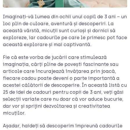
Imaginați-vă lumea din ochii unui copil de 3 ani – un
loc plin de culoare, aventură și descoperiri. La
această vârstă, micuții sunt curioși și dornici să
exploreze, iar cadourile pe care le primesc pot face
această explorare și mai captivantă.
Fie că este vorba de jucării care stimulează
imaginația, cărți pline de povești fascinante sau
articole care încurajează învățarea prin joacă,
fiecare cadou poate deveni o parte importantă a
acestei călătorii de descoperire. În această listă cu
25 de idei de cadouri pentru copii de 3 ani, veți găsi
selecții variate care nu doar că vor aduce bucurie,
dar vor și sprijini dezvoltarea și creativitatea
micuților.
Așadar, haideți să descoperim împreună cadourile