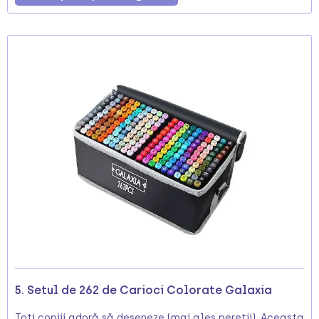
5. Setul de 262 de Carioci Colorate Galaxia
Toți copiii adoră să deseneze (mai ales pereții). Aceasta