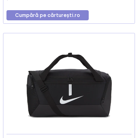
Cumpără pe cărturești.ro