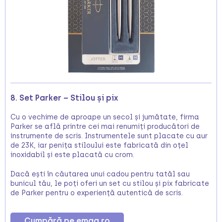
8. Set Parker – Stilou și pix
Cu o vechime de aproape un secol și jumătate, firma
Parker se află printre cei mai renumiți producători de
instrumente de scris. Instrumentele sunt placate cu aur
de 23K, iar penița stiloului este fabricată din oțel
inoxidabil și este placată cu crom.
Dacă ești în căutarea unui cadou pentru tatăl sau
bunicul tău, le poți oferi un set cu stilou și pix fabricate
de Parker pentru o experiență autentică de scris.
Cumpără pe emag.ro